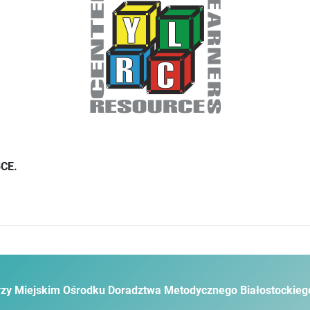
BCE.
zy Miejskim Ośrodku Doradztwa Metodycznego Białostockieg